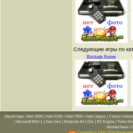
Следующие игры по ката
Blockade Runner
Эмуляторы
:
Atari 2600
|
Atari 5200 + Atari 7800 + Atari Jaguar
|
Coleco Coleco
|
Microsoft MSX-1
|
Neo-Geo
|
Nintendo 64
|
Oric
|
PC Engine / Turbo Gr
WonderSwan / C
Copyright © 2006-2026 Portal www