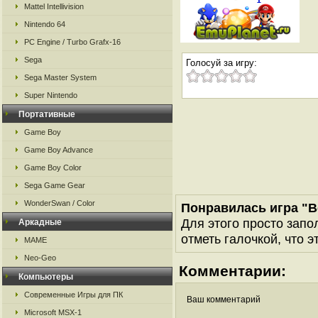
Mattel Intellivision
Nintendo 64
PC Engine / Turbo Grafx-16
Sega
Голосуй за игру:
Sega Master System
Super Nintendo
Портативные
Game Boy
Game Boy Advance
Game Boy Color
Sega Game Gear
WonderSwan / Color
Понравилась игра "B
Для этого просто запо
Аркадные
отметь галочкой, что э
MAME
Neo-Geo
Комментарии:
Компьютеры
Современные Игры для ПК
Ваш комментарий
Microsoft MSX-1