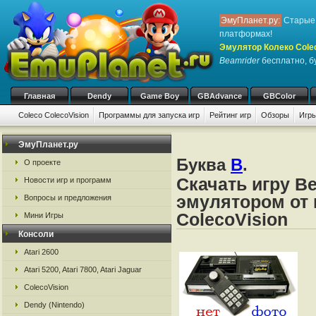
ЭмуПланет.ру:
Старые 
платформах!
Эмулятор Колеко Cole
Beamrider
бесплатно, бу
Главная
Dendy
Game Boy
GBAdvance
GBColor
Coleco ColecoVision
Программы для запуска игр
Рейтинг игр
Обзоры
Игры
ЭмуПланет.ру
Буква
B
.
О проекте
Скачать игру B
Новости игр и программ
эмулятором от 
Вопросы и предложения
ColecoVision
Мини Игры
Консоли
Atari 2600
Atari 5200, Atari 7800, Atari Jaguar
ColecoVision
Dendy (Nintendo)