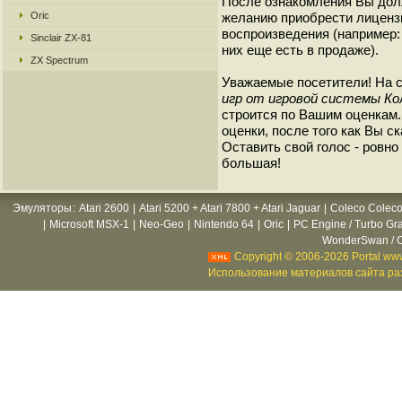
После ознакомления Вы дол
Oric
желанию приобрести лиценз
воспроизведения (например: 
Sinclair ZX-81
них еще есть в продаже).
ZX Spectrum
Уважаемые посетители! На 
игр от игровой системы Кол
строится по Вашим оценкам
оценки, после того как Вы ск
Оставить свой голос - ровно 
большая!
Эмуляторы
:
Atari 2600
|
Atari 5200 + Atari 7800 + Atari Jaguar
|
Coleco Coleco
|
Microsoft MSX-1
|
Neo-Geo
|
Nintendo 64
|
Oric
|
PC Engine / Turbo Gr
WonderSwan / C
Copyright © 2006-2026 Portal www
Использование материалов сайта раз