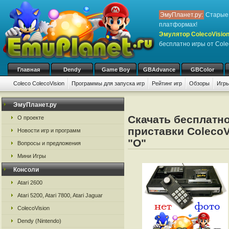
ЭмуПланет.ру:
Старые 
платформах!
Эмулятор ColecoVision
бесплатно игры от Cole
Главная
Dendy
Game Boy
GBAdvance
GBColor
Coleco ColecoVision
Программы для запуска игр
Рейтинг игр
Обзоры
Игры
ЭмуПланет.ру
Скачать бесплатно
О проекте
приставки ColecoV
Новости игр и программ
"O"
Вопросы и предложения
Мини Игры
Консоли
Atari 2600
Atari 5200, Atari 7800, Atari Jaguar
ColecoVision
Dendy (Nintendo)