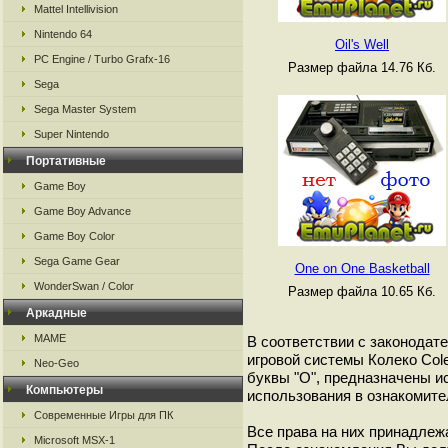
Mattel Intellivision
Nintendo 64
Oil's Well
PC Engine / Turbo Grafx-16
Размер файла 14.76 Кб.
Sega
Sega Master System
Super Nintendo
Портативные
Game Boy
Game Boy Advance
Game Boy Color
Sega Game Gear
One on One Basketball
WonderSwan / Color
Размер файла 10.65 Кб.
Аркадные
MAME
В соответствии с законодат
игровой системы Колеко Cole
Neo-Geo
буквы "O", предназначены и
Компьютеры
использования в ознакомите
Современные Игры для ПК
Все права на них принадлежа
Microsoft MSX-1