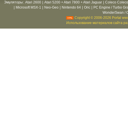
Эмуляторы
:
Atari 2600
|
Atari 5200 + Atari 7800 + Atari Jaguar
|
Coleco Coleco
|
Microsoft MSX-1
|
Neo-Geo
|
Nintendo 64
|
Oric
|
PC Engine / Turbo Gr
WonderSwan / C
Copyright © 2006-2026 Portal www
Использование материалов сайта раз