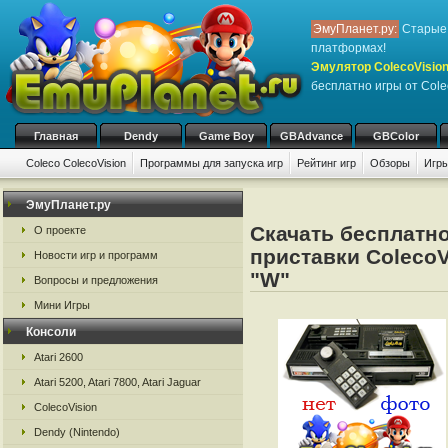
ЭмуПланет.ру:
Старые 
платформах!
Эмулятор ColecoVision
бесплатно игры от Cole
Главная
Dendy
Game Boy
GBAdvance
GBColor
Coleco ColecoVision
Программы для запуска игр
Рейтинг игр
Обзоры
Игры
ЭмуПланет.ру
Скачать бесплатно
О проекте
приставки ColecoV
Новости игр и программ
"W"
Вопросы и предложения
Мини Игры
Консоли
Atari 2600
Atari 5200, Atari 7800, Atari Jaguar
ColecoVision
Dendy (Nintendo)