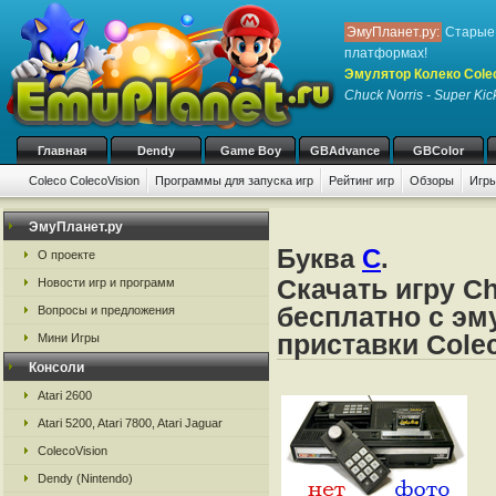
ЭмуПланет.ру:
Старые 
платформах!
Эмулятор Колеко Cole
Chuck Norris - Super Kic
Главная
Dendy
Game Boy
GBAdvance
GBColor
Coleco ColecoVision
Программы для запуска игр
Рейтинг игр
Обзоры
Игры
ЭмуПланет.ру
Буква
C
.
О проекте
Скачать игру Ch
Новости игр и программ
бесплатно с эм
Вопросы и предложения
приставки Cole
Мини Игры
Консоли
Atari 2600
Atari 5200, Atari 7800, Atari Jaguar
ColecoVision
Dendy (Nintendo)