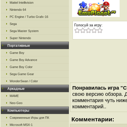
Mattel Intellivision
Nintendo 64
PC Engine / Turbo Grafx-16
Sega
Голосуй за игру:
Sega Master System
Super Nintendo
Портативные
Game Boy
Game Boy Advance
Game Boy Color
Sega Game Gear
WonderSwan / Color
Понравилась игра "Ch
Аркадные
свою версию обзора. Д
MAME
комментария чуть ниже 
Neo-Geo
комментарий..
Компьютеры
Современные Игры для ПК
Комментарии:
Microsoft MSX-1