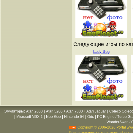
Следующие игры по ката
Lady Bug
Эмуляторы
:
Atari 2600
|
Atari 5200 + Atari 7800 + Atari Jaguar
|
Coleco Coleco
|
Microsoft MSX-1
|
Neo-Geo
|
Nintendo 64
|
Oric
|
PC Engine / Turbo Gr
WonderSwan / C
Copyright © 2006-2026 Portal www
Использование материалов сайта раз