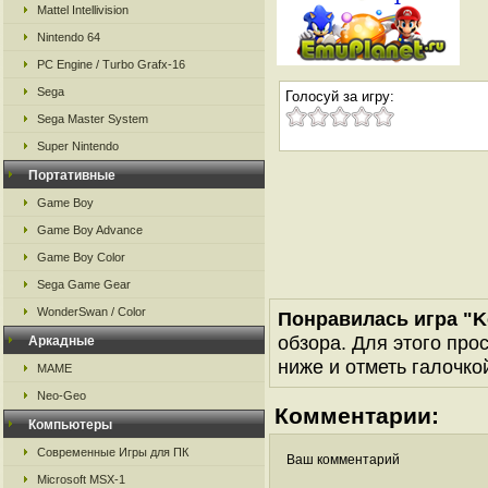
Mattel Intellivision
Nintendo 64
PC Engine / Turbo Grafx-16
Sega
Голосуй за игру:
Sega Master System
Super Nintendo
Портативные
Game Boy
Game Boy Advance
Game Boy Color
Sega Game Gear
WonderSwan / Color
Понравилась игра "K
обзора. Для этого про
Аркадные
ниже и отметь галочкой
MAME
Neo-Geo
Комментарии:
Компьютеры
Современные Игры для ПК
Ваш комментарий
Microsoft MSX-1