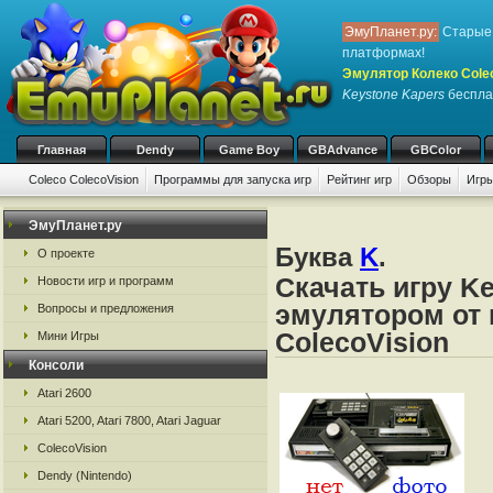
ЭмуПланет.ру:
Старые 
платформах!
Эмулятор Колеко Cole
Keystone Kapers
бесплат
Главная
Dendy
Game Boy
GBAdvance
GBColor
Coleco ColecoVision
Программы для запуска игр
Рейтинг игр
Обзоры
Игры
ЭмуПланет.ру
Буква
K
.
О проекте
Скачать игру K
Новости игр и программ
эмулятором от 
Вопросы и предложения
ColecoVision
Мини Игры
Консоли
Atari 2600
Atari 5200, Atari 7800, Atari Jaguar
ColecoVision
Dendy (Nintendo)