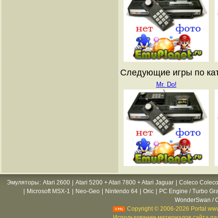
Следующие игры по ката
Mr. Do!
Эмуляторы
:
Atari 2600
|
Atari 5200 + Atari 7800 + Atari Jaguar
|
Coleco Coleco
|
Microsoft MSX-1
|
Neo-Geo
|
Nintendo 64
|
Oric
|
PC Engine / Turbo Gr
WonderSwan / C
Copyright © 2006-2026 Portal www
Использование материалов сайта раз