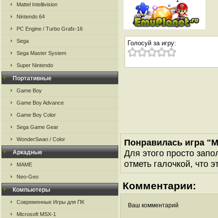
Mattel Intellivision
Nintendo 64
PC Engine / Turbo Grafx-16
Sega
Голосуй за игру:
Sega Master System
Super Nintendo
Портативные
Game Boy
Game Boy Advance
Game Boy Color
Sega Game Gear
WonderSwan / Color
Понравилась игра "M
Для этого просто запо
Аркадные
отметь галочкой, что э
MAME
Neo-Geo
Комментарии:
Компьютеры
Современные Игры для ПК
Ваш комментарий
Microsoft MSX-1