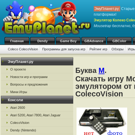
ЭмуПланет.ру:
Старые 
платформах!
Эмулятор Колеко Cole
Mousetrap
бесплатно, б
Главная
Dendy
Game Boy
GBAdvance
GBColor
Coleco ColecoVision
Программы для запуска игр
Рейтинг игр
Обзоры
Игры
ЭмуПланет.ру
Буква
M
.
О проекте
Скачать игру M
Новости игр и программ
эмулятором от 
Вопросы и предложения
ColecoVision
Мини Игры
Консоли
Atari 2600
Atari 5200, Atari 7800, Atari Jaguar
ColecoVision
Dendy (Nintendo)