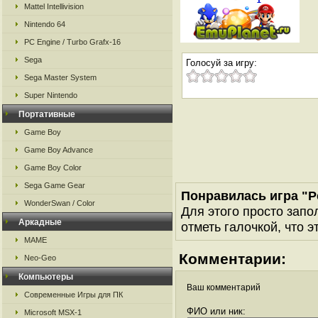
Mattel Intellivision
Nintendo 64
PC Engine / Turbo Grafx-16
Sega
Голосуй за игру:
Sega Master System
Super Nintendo
Портативные
Game Boy
Game Boy Advance
Game Boy Color
Sega Game Gear
Понравилась игра "P
WonderSwan / Color
Для этого просто запо
Аркадные
отметь галочкой, что э
MAME
Комментарии:
Neo-Geo
Компьютеры
Ваш комментарий
Современные Игры для ПК
ФИО или ник:
Microsoft MSX-1