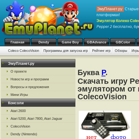
ЭмуПланет.ру:
Старые 
платформах!
Эмулятор Колеко Cole
Pepper 2
бесплатно, бук
Главная
Dendy
Game Boy
GBAdvance
GBColor
Coleco ColecoVision
Программы для запуска игр
Рейтинг игр
Обзоры
Игры
ЭмуПланет.ру
Буква
P
.
О проекте
Скачать игру Pe
Новости игр и программ
эмулятором от 
Вопросы и предложения
ColecoVision
Мини Игры
Консоли
Atari 2600
Atari 5200, Atari 7800, Atari Jaguar
ColecoVision
Dendy (Nintendo)