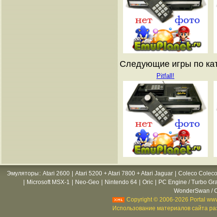
Следующие игры по ката
Pitfall!
Эмуляторы
:
Atari 2600
|
Atari 5200 + Atari 7800 + Atari Jaguar
|
Coleco Coleco
|
Microsoft MSX-1
|
Neo-Geo
|
Nintendo 64
|
Oric
|
PC Engine / Turbo Gr
WonderSwan / C
Copyright © 2006-2026 Portal www
Использование материалов сайта раз