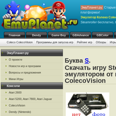
ЭмуПланет.ру:
Старые 
платформах!
Эмулятор Колеко Cole
Steamroller
бесплатно, б
Главная
Dendy
Game Boy
GBAdvance
GBColor
Coleco ColecoVision
Программы для запуска игр
Рейтинг игр
Обзоры
Игры
ЭмуПланет.ру
Буква
S
.
О проекте
Скачать игру St
Новости игр и программ
эмулятором от 
Вопросы и предложения
ColecoVision
Мини Игры
Консоли
Atari 2600
Atari 5200, Atari 7800, Atari Jaguar
ColecoVision
Dendy (Nintendo)