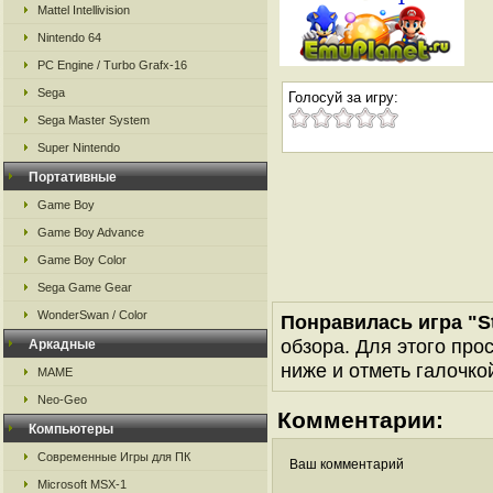
Mattel Intellivision
Nintendo 64
PC Engine / Turbo Grafx-16
Sega
Голосуй за игру:
Sega Master System
Super Nintendo
Портативные
Game Boy
Game Boy Advance
Game Boy Color
Sega Game Gear
WonderSwan / Color
Понравилась игра "St
обзора. Для этого про
Аркадные
ниже и отметь галочкой
MAME
Neo-Geo
Комментарии:
Компьютеры
Современные Игры для ПК
Ваш комментарий
Microsoft MSX-1