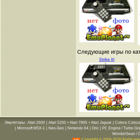
Следующие игры по ката
Strike It!
Эмуляторы
:
Atari 2600
|
Atari 5200 + Atari 7800 + Atari Jaguar
|
Coleco Coleco
|
Microsoft MSX-1
|
Neo-Geo
|
Nintendo 64
|
Oric
|
PC Engine / Turbo Gr
WonderSwan / C
Copyright © 2006-2026 Portal www