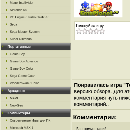
Mattel Intellivision
Nintendo 64
PC Engine / Turbo Grafx-16
Sega
Голосуй за игру:
Sega Master System
Super Nintendo
Портативные
Game Boy
Game Boy Advance
Game Boy Color
Sega Game Gear
WonderSwan / Color
Понравилась игра "T
версию обзора. Для эт
Аркадные
комментария чуть ниже 
MAME
комментарий..
Neo-Geo
Компьютеры
Комментарии:
Современные Игры для ПК
Microsoft MSX-1
Ваш комментарий