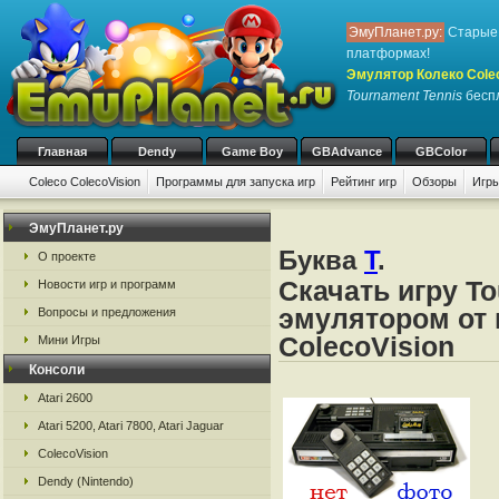
ЭмуПланет.ру:
Старые 
платформах!
Эмулятор Колеко Cole
Tournament Tennis
беспл
Главная
Dendy
Game Boy
GBAdvance
GBColor
Coleco ColecoVision
Программы для запуска игр
Рейтинг игр
Обзоры
Игры
ЭмуПланет.ру
Буква
T
.
О проекте
Скачать игру To
Новости игр и программ
эмулятором от 
Вопросы и предложения
ColecoVision
Мини Игры
Консоли
Atari 2600
Atari 5200, Atari 7800, Atari Jaguar
ColecoVision
Dendy (Nintendo)