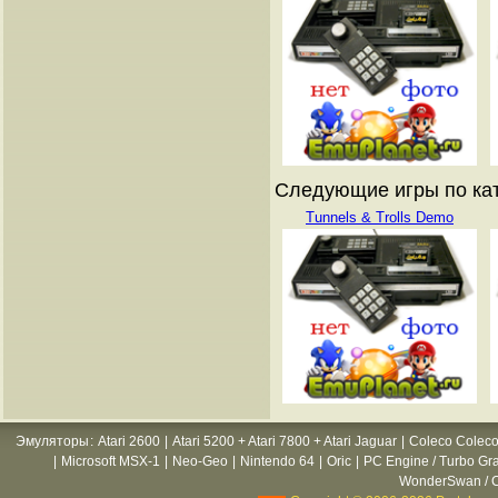
Следующие игры по ката
Tunnels & Trolls Demo
Эмуляторы
:
Atari 2600
|
Atari 5200 + Atari 7800 + Atari Jaguar
|
Coleco Coleco
|
Microsoft MSX-1
|
Neo-Geo
|
Nintendo 64
|
Oric
|
PC Engine / Turbo Gr
WonderSwan / C