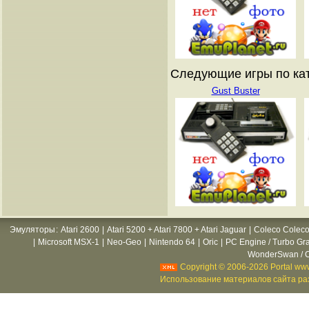
Следующие игры по ката
Gust Buster
Эмуляторы
:
Atari 2600
|
Atari 5200 + Atari 7800 + Atari Jaguar
|
Coleco Coleco
|
Microsoft MSX-1
|
Neo-Geo
|
Nintendo 64
|
Oric
|
PC Engine / Turbo Gr
WonderSwan / C
Copyright © 2006-2026 Portal www
Использование материалов сайта раз