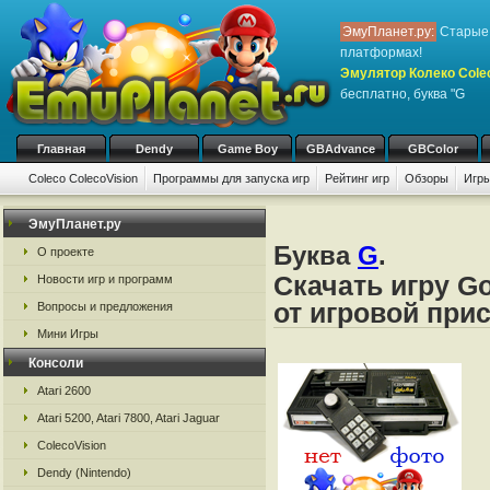
ЭмуПланет.ру:
Старые 
платформах!
Эмулятор Колеко Cole
бесплатно, буква "G
Главная
Dendy
Game Boy
GBAdvance
GBColor
Coleco ColecoVision
Программы для запуска игр
Рейтинг игр
Обзоры
Игры
ЭмуПланет.ру
Буква
G
.
О проекте
Скачать игру G
Новости игр и программ
от игровой прис
Вопросы и предложения
Мини Игры
Консоли
Atari 2600
Atari 5200, Atari 7800, Atari Jaguar
ColecoVision
Dendy (Nintendo)