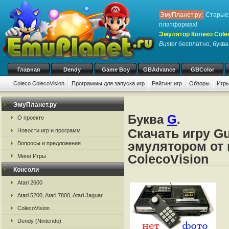
ЭмуПланет.ру:
Старые 
платформах!
Эмулятор Колеко Cole
Buster
бесплатно, буква
Главная
Dendy
Game Boy
GBAdvance
GBColor
Coleco ColecoVision
Программы для запуска игр
Рейтинг игр
Обзоры
Игры
ЭмуПланет.ру
Буква
G
.
О проекте
Скачать игру Gu
Новости игр и программ
эмулятором от 
Вопросы и предложения
ColecoVision
Мини Игры
Консоли
Atari 2600
Atari 5200, Atari 7800, Atari Jaguar
ColecoVision
Dendy (Nintendo)