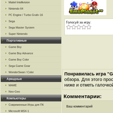
Mattel Intellivision
Nintendo 64
PC Engine / Turbo Grafx-16
Sega
Голосуй за игру:
Sega Master System
Super Nintendo
Портативные
Game Boy
Game Boy Advance
Game Boy Color
Sega Game Gear
WonderSwan / Color
Понравилась игра "G
обзора. Для этого про
Аркадные
ниже и отметь галочкой
MAME
Neo-Geo
Комментарии:
Компьютеры
Современные Игры для ПК
Ваш комментарий
Microsoft MSX-1