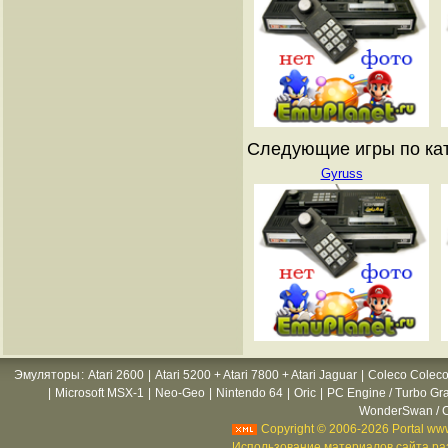
Следующие игры по ката
Gyruss
Эмуляторы
:
Atari 2600
|
Atari 5200 + Atari 7800 + Atari Jaguar
|
Coleco Coleco
|
Microsoft MSX-1
|
Neo-Geo
|
Nintendo 64
|
Oric
|
PC Engine / Turbo Gr
WonderSwan / C
Copyright © 2006-2026 Portal www
Использование материалов сайта раз