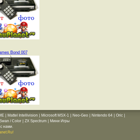
ames Bond 007
ME
|
Mattel Intellivision
|
Microsoft MSX-1
|
Neo-Geo
|
Nintendo 64
|
Oric
|
wan / Color
|
ZX Spectrum
|
Мини Игры
с нами.
net.Ru!