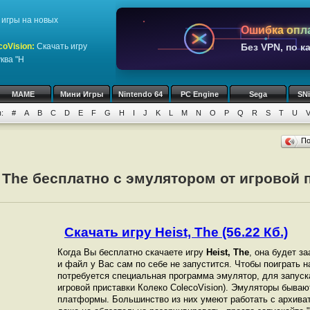
игры на новых
Ошибка опл
coVision
:
Скачать игру
Без VPN, по к
ква "H
MAME
Мини Игры
Nintendo 64
PC Engine
Sega
SN
:
#
A
B
C
D
E
F
G
H
I
J
K
L
M
N
O
P
Q
R
S
T
U
П
t The бесплатно с эмулятором от игровой 
Скачать игру Heist, The (56.22 Кб.)
Когда Вы бесплатно скачаете игру
Heist, The
, она будет з
и файл у Вас сам по себе не запустится. Чтобы поиграть
потребуется специальная программа эмулятор, для запуска
игровой приставки Колеко ColecoVision). Эмуляторы бываю
платформы. Большинство из них умеют работать с архиват