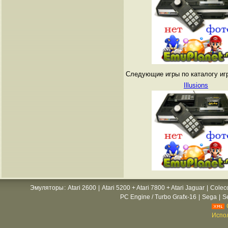
Следующие игры по каталогу игр
Illusions
Эмуляторы
:
Atari 2600
|
Atari 5200 + Atari 7800 + Atari Jaguar
|
Colec
PC Engine / Turbo Grafx-16
|
Sega
|
S
Испол