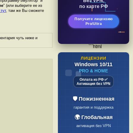
Без VPN,
"программу-эмулятор" и
he
" (или выберите ее из
по карте РФ
 тут
, там же Вы сможете
Получите лицензию
Pro/Ultra
ентария чуть ниже и
```html
ЛИЦЕНЗИИ
Windows 10/11
PRO & HOME
Оплата из РФ ✅
Активация без VPN