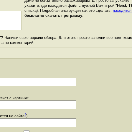
даже не обязательно разархивировать, просто запускайте 
укажите, где находится файл с нужной Вам игрой "
Heist, T
списка). Подробная инструкция как это сделать,
находится
бесплатно скачать программу
.
"?
Напиши свою версию обзора. Для этого просто заполни все поля комм
, а не комментарий..
екст с картинки:
?
уется на сайте
):