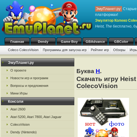
ЭмуПланет.ру:
Старые 
платформах!
Эмулятор Колеко Cole
Heist, The
бесплатно, бу
Главная
Dendy
Game Boy
GBAdvance
GBColor
Coleco ColecoVision
Программы для запуска игр
Рейтинг игр
Обзоры
Игры
ЭмуПланет.ру
Буква
H
.
О проекте
Скачать игру Heis
Новости игр и программ
ColecoVision
Вопросы и предложения
Мини Игры
Консоли
Atari 2600
Atari 5200, Atari 7800, Atari Jaguar
ColecoVision
Dendy (Nintendo)