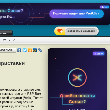
Cursor
аты Cursor?
Получите лицензию Pro/Ultra
арте РФ
intendo
V
W
Y
Z
оделиться…
Cursor
приставки
аархивирована в архиве зип,
 на компьютере или PSP Вам
Ошибка оплаты
 этой игрушки (
Heist, The
от
Cursor?
т разные и под разные
ором zip, поэтому Вам