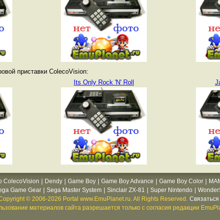
овой приставки ColecoVision:
Its Only Rock 'N' Roll
J
o ColecoVision
|
Dendy
|
Game Boy
|
Game Boy Advance
|
Game Boy Color
|
MA
ega Game Gear
|
Sega Master System
|
Sinclair ZX-81
|
Super Nintendo
|
WonderS
Copyright © 2006-2026 Portal www.EmuPlanet.ru. All Rights Reserved.
Связаться 
ьзование материалов сайта разрешается только с согласия редакции EmuPla