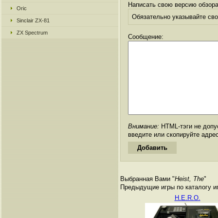
Написать свою версию обзора
Oric
Обязательно указывайте свое
Sinclair ZX-81
ZX Spectrum
Сообщение:
Внимание:
HTML-тэги не допус
введите или скопируйте адре
Выбранная Вами "
Heist, The
"
Предыдущие игры по каталогу иг
H.E.R.O.