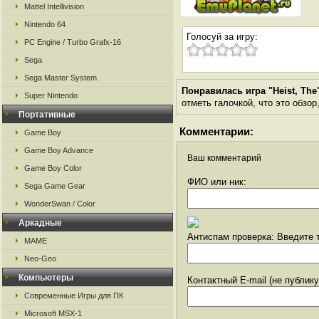
Mattel Intellivision
Nintendo 64
Голосуй за игру:
PC Engine / Turbo Grafx-16
Sega
Sega Master System
Понравилась игра "Heist, The
Super Nintendo
отметь галочкой, что это обзор
Портативные
Комментарии:
Game Boy
Game Boy Advance
Ваш комментарий
Game Boy Color
ФИО или ник:
Sega Game Gear
WonderSwan / Color
Аркадные
Антиспам проверка: Введите т
MAME
Neo-Geo
Компьютеры
Контактный E-mail (не публик
Современные Игры для ПК
Microsoft MSX-1