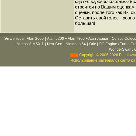
игр от игровой системы Кол
строится по Вашим оценкам
оценки, после того как Вы ск
Оставить свой голос - ровно 
большая!
Эмуляторы
:
Atari 2600
|
Atari 5200 + Atari 7800 + Atari Jaguar
|
Coleco Coleco
|
Microsoft MSX-1
|
Neo-Geo
|
Nintendo 64
|
Oric
|
PC Engine / Turbo Gr
WonderSwan / C
Copyright © 2006-2026 Portal www
Использование материалов сайта раз