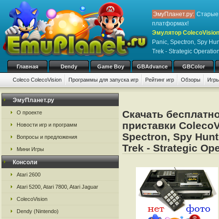
ЭмуПланет.ру:
Старые 
платформах!
Эмулятор ColecoVision,
Panic, Spectron, Spy Hun
Trek - Strategic Operatio
Главная
Dendy
Game Boy
GBAdvance
GBColor
Coleco ColecoVision
Программы для запуска игр
Рейтинг игр
Обзоры
Игры
ЭмуПланет.ру
Скачать бесплатно
О проекте
приставки ColecoVi
Новости игр и программ
Spectron, Spy Hunt
Вопросы и предложения
Trek - Strategic Op
Мини Игры
Консоли
Atari 2600
Atari 5200, Atari 7800, Atari Jaguar
ColecoVision
Dendy (Nintendo)