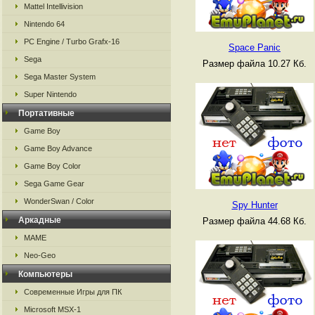
Mattel Intellivision
Nintendo 64
PC Engine / Turbo Grafx-16
Space Panic
Sega
Размер файла 10.27 Кб.
Sega Master System
Super Nintendo
Портативные
Game Boy
Game Boy Advance
Game Boy Color
Sega Game Gear
WonderSwan / Color
Spy Hunter
Аркадные
Размер файла 44.68 Кб.
MAME
Neo-Geo
Компьютеры
Современные Игры для ПК
Microsoft MSX-1